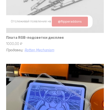
Отслеживай появление на
@flipperaddons
Плата RGB-подсветки дисплея
1000,00
₽
Продавец:
Rotten Mechanism