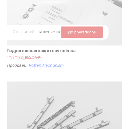
Отслеживай появление на
@flipperaddons
Гидрогелевая защитная плёнка
Первоначальная
Текущая
100,00
₽
150,00
₽
цена
цена:
Продавец:
Rotten Mechanism
составляла
100,00 ₽.
150,00 ₽.