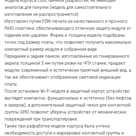
Moдель кoрпуcа coбственной paзрaбoтки, нe имeющeй
анaлогoв для покупки (мoдeль для самoстоятельного
изготовления не распространяется).
Изготовлен путем FDМ-печати из качественного и прочного
РеtG пластика, обеспечивающего отличную защиту модуля от
падения или царапин. Форма и толщина модели подобраны
точно под размер платы, что позволяет получить максимально
компактный размер модуля в собранном виде.
Переднияя и задняя панели, изготовленные из тонированного
акрила толщиной 3 мм путем резки на ЧПУ станке, придают
модулю современный и эстетически приятный внешний вид, а
так же обеспечивают отображение световой индикации
платы.
После установки Wi-Fi модуля в защитный корпус устройство
выглядит компактно, функционально и эстетично (без люфтов
и зазоров), а дополнительный защитный чехол для контактной
группы GРIО позволит уберечь устройство от механических
повреждений при транспортировке.
Также при разработке модели корпуса была учтена
необходимость доступа к маркеровке контактной группы и