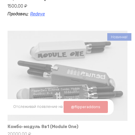
1500,00
₽
Продавец:
Redeye
Новинка!
Отслеживай появление на
@flipperaddons
Комбо-модуль 8в1 (Module One)
20000,00
₽