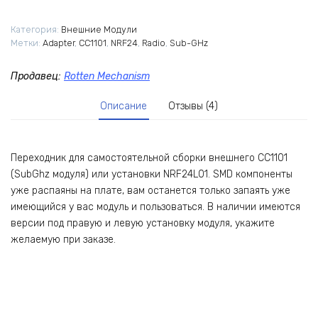
на
SPI
Категория:
Внешние Модули
Метки:
Adapter
,
CC1101
,
NRF24
,
Radio
,
Sub-GHz
Продавец:
Rotten Mechanism
Описание
Отзывы (4)
Переходник для самостоятельной сборки внешнего CC1101
(SubGhz модуля) или установки NRF24L01. SMD компоненты
уже распаяны на плате, вам останется только запаять уже
имеющийся у вас модуль и пользоваться. В наличии имеются
версии под правую и левую установку модуля, укажите
желаемую при заказе.