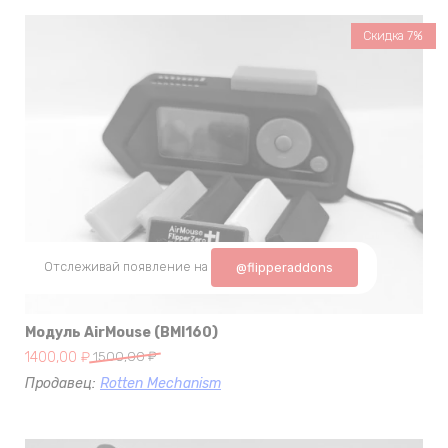
Скидка 7%
Отслеживай появление на
@flipperaddons
Модуль AirMouse (BMI160)
Первоначальная
Текущая
1400,00
₽
1500,00
₽
цена
цена:
Продавец:
Rotten Mechanism
составляла
1400,00 ₽.
1500,00 ₽.