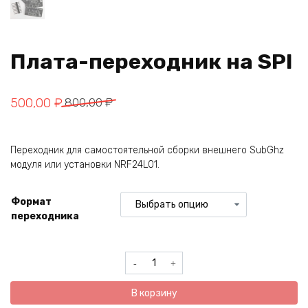
Плата-переходник на SPI
Первоначальная
Текущая
500,00
₽
800,00
₽
цена
цена:
составляла
500,00 ₽.
Переходник для самостоятельной сборки внешнего SubGhz
800,00 ₽.
модуля или установки NRF24L01.
Формат
переходника
Количество
товара
Плата-
В корзину
переходник