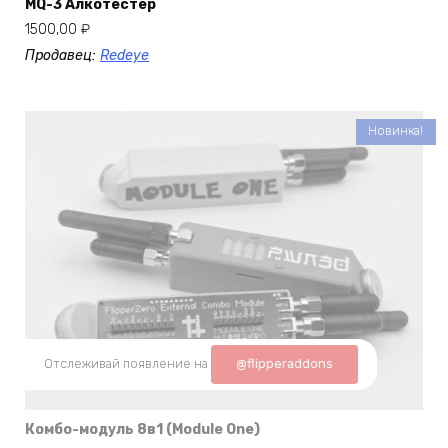
MQ-3 Алкотестер
1500,00
₽
Продавец:
Redeye
Новинка!
Отслеживай появление на
@flipperaddons
Комбо-модуль 8в1 (Module One)