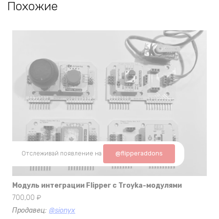
Похожие
Отслеживай появление на
@flipperaddons
Модуль интеграции Flipper c Troyka-модулями
700,00
₽
Продавец:
@sionyx